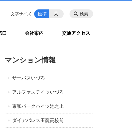
大
標準
文字サイズ
検索
窓口
会社案内
交通アクセス
マンション情報
サーパスいづろ
アルファステイツいづろ
東和パークハイツ池之上
ダイアパレス玉龍高校前