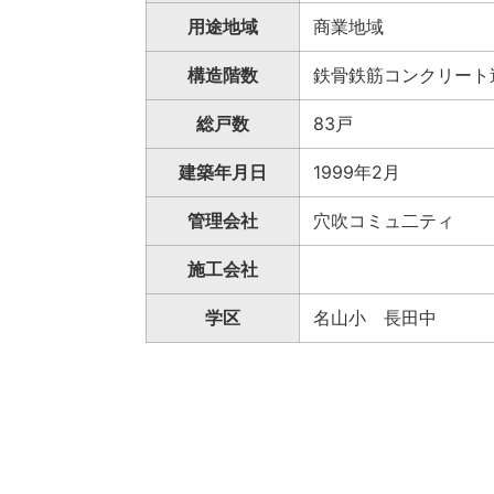
用途地域
商業地域
構造階数
鉄骨鉄筋コンクリート
総戸数
83戸
建築年月日
1999年2月
管理会社
穴吹コミュ二ティ
施工会社
学区
名山小 長田中